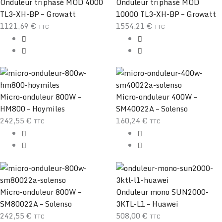
Onduleur triphasé MOD 4000
Onduleur triphasé MOD
TL3-XH-BP – Growatt
10000 TL3-XH-BP – Growatt
1121,69
€
1554,21
€
TTC
TTC
Micro-onduleur 800W –
Micro-onduleur 400W –
HM800 – Hoymiles
SM40022A – Solenso
242,55
€
160,24
€
TTC
TTC
Micro-onduleur 800W –
Onduleur mono SUN2000-
SM80022A – Solenso
3KTL-L1 – Huawei
242,55
€
508,00
€
TTC
TTC