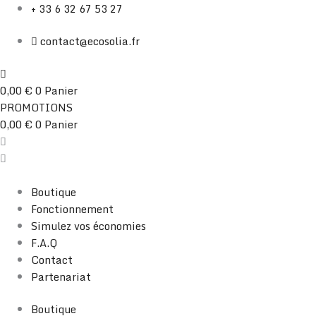
Aller
Trié
+ 33 6 32 67 53 27
au
par
contact@ecosolia.fr
contenu
prix
décroissant
0,00
€
0
Panier
PROMOTIONS
0,00
€
0
Panier
Boutique
Fonctionnement
Simulez vos économies
F.A.Q
Contact
Partenariat
Boutique