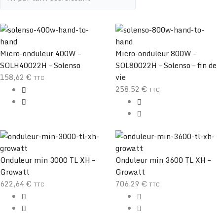
Micro-onduleur 400W –
Micro-onduleur 800W –
SOLH40022H – Solenso
SOL80022H – Solenso – fin de
158,62
€
vie
TTC
258,52
€
TTC
Onduleur min 3000 TL XH –
Onduleur min 3600 TL XH –
Growatt
Growatt
622,64
€
706,29
€
TTC
TTC