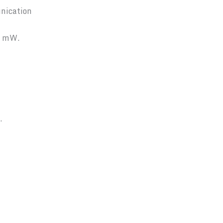
nication
50 mW.
.