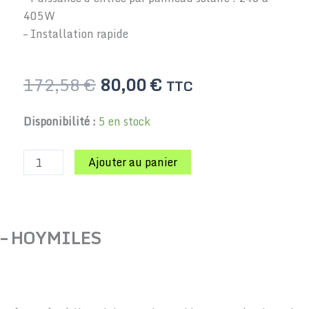
405W
– Installation rapide
Le
Le
172,58
€
80,00
€
TTC
prix
prix
initial
actuel
quantité
Disponibilité :
5 en stock
était :
est :
de
172,58 €.
80,00 €.
Micro-
Ajouter au panier
onduleur
HM-
600-
2T
0 – HOYMILES
–
Hoymiles