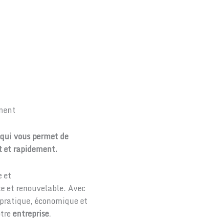
ement
y qui vous permet de
nt et rapidement.
e et
te et renouvelable. Avec
e pratique, économique et
otre
entreprise
.