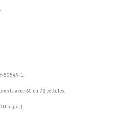
r
EN50549-1.
urants avec 60 ou 72 cellules.
TU requis).