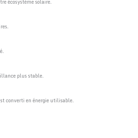
tre écosystème solaire.
res.
é.
llance plus stable.
t converti en énergie utilisable.