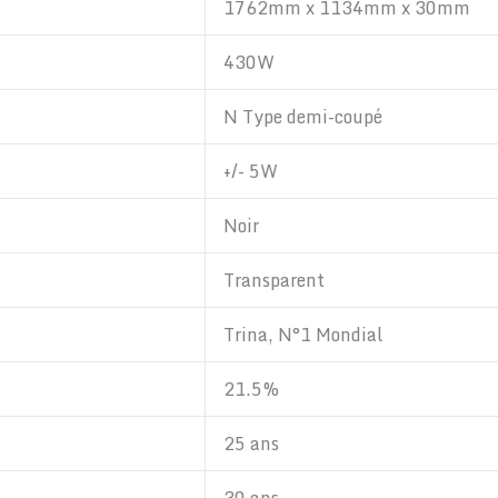
1762mm x 1134mm x 30mm
430W
N Type demi-coupé
+/- 5W
Noir
Transparent
Trina, N°1 Mondial
21.5%
25 ans
30 ans