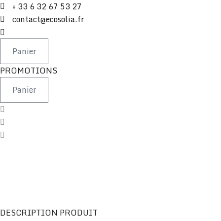
Aller
+ 33 6 32 67 53 27
au
contact@ecosolia.fr
contenu
Panier
PROMOTIONS
Panier
DESCRIPTION PRODUIT