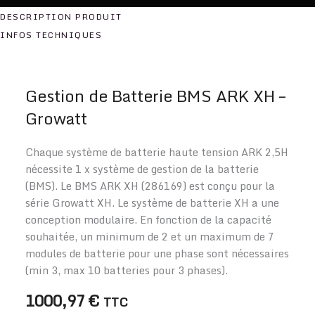
quantité
DESCRIPTION PRODUIT
de
INFOS TECHNIQUES
Gestion
de
Batterie
Gestion de Batterie BMS ARK XH –
BMS
Growatt
ARK
XH
-
Chaque système de batterie haute tension ARK 2,5H
Growatt
nécessite 1 x système de gestion de la batterie
(BMS). Le BMS ARK XH (286169) est conçu pour la
série Growatt XH. Le système de batterie XH a une
conception modulaire. En fonction de la capacité
souhaitée, un minimum de 2 et un maximum de 7
modules de batterie pour une phase sont nécessaires
(min 3, max 10 batteries pour 3 phases).
1000,97
€
TTC