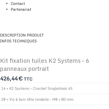
Contact
Partenariat
quantité
DESCRIPTION PRODUIT
de
INFOS TECHNIQUES
Kit
fixation
tuiles
Kit fixation tuiles K2 Systems – 6
K2
panneaux portrait
Systems
–
426,44
€
TTC
6
panneaux
14 × K2 Systems – Crochet SingleHook 4S
portrait
28 × Vis à bois tête rondelle – M8 × 80 mm