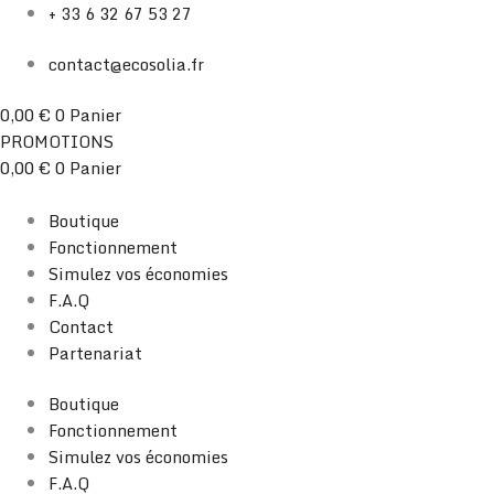
Aller
+ 33 6 32 67 53 27
au
contact@ecosolia.fr
contenu
0,00
€
0
Panier
PROMOTIONS
0,00
€
0
Panier
Boutique
Fonctionnement
Simulez vos économies
F.A.Q
Contact
Partenariat
Boutique
Fonctionnement
Simulez vos économies
F.A.Q