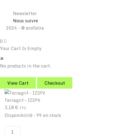
Newsletter
Nous suivre
2024 - © ecoSolia
0
Your Cart Is Empty
✖
No products in the cart.
View Cart
Checkout
Terragrif – IZIPV
3,18
€
TTC
Disponibilité :
99 en stock