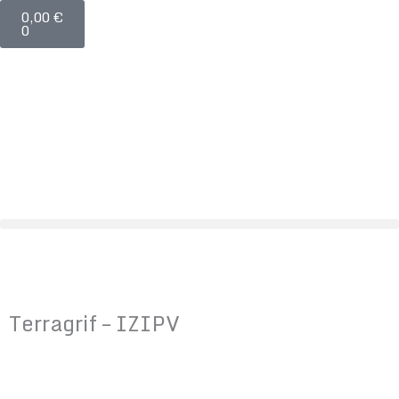
Panier
Aller
quantité
0,00
€
0
au
de
contenu
Terragrif
-
IZIPV
Terragrif – IZIPV