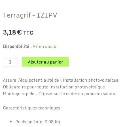
Terragrif – IZIPV
3,18
€
TTC
quantité
Disponibilité :
99 en stock
de
Terragrif
Ajouter au panier
-
IZIPV
Assure l’équipotentialité de l’installation photovoltaïque
Obligatoire pour toute installation photovoltaïque
Montage rapide – Clipser sur le cadre du panneau solaire
Caractéristiques techniques :
Poids unitaire 0.08 Kg