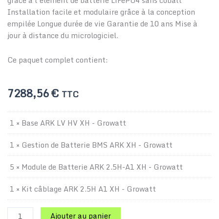
grâce à l’élément de batterie LiFePO4 sans cobalt
Installation facile et modulaire grâce à la conception
empilée Longue durée de vie Garantie de 10 ans Mise à
jour à distance du micrologiciel.
Ce paquet complet contient:
7288,56
€
TTC
quantité
1 × Base ARK LV HV XH - Growatt
de
Batterie
1 × Gestion de Batterie BMS ARK XH - Growatt
ARK
12.8XH
5 × Module de Batterie ARK 2.5H-A1 XH - Growatt
-
Growatt
1 × Kit câblage ARK 2.5H A1 XH - Growatt
Ajouter au panier