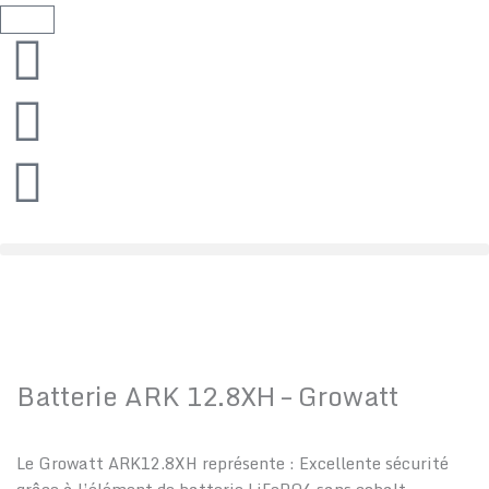
Aller
Panier
au
contenu
Batterie ARK 12.8XH – Growatt
Le Growatt ARK12.8XH représente : Excellente sécurité