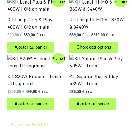
Ce
Le
Le
Plage
Promo !
Promo !
prix
prix
de
produit
initial
actuel
prix :
a
était :
est :
689,00 €
Kit Longi Plug & Play
Kit Longi Hi-MO 6 – 860W
520,80 €.
330,00 €.
à
plusieurs
400W | Clé en main
à 3440W
2249,00 €
variations.
520,80
€
330,00
€
689,00
€
–
2249,00
€
TTC
TTC
Les
options
Ajouter au panier
Choix des options
peuvent
être
Le
Le
Promo !
prix
prix
choisies
initial
actuel
sur
était :
est :
Kit 820W Bifacial – Longi
Kit Solaire Plug & Play
1250,00 €.
899,00 €.
la
Ultraground
435W – Trina
page
1250,00
€
899,00
€
328,59
€
TTC
TTC
du
produit
Ajouter au panier
Ajouter au panier
- Batteries Solaires -