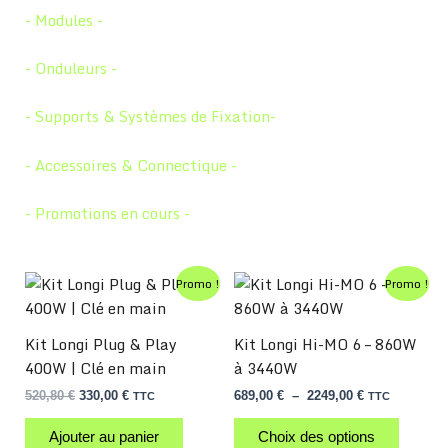
- Modules -
- Onduleurs -
- Supports & Systèmes de Fixation-
- Accessoires & Connectique -
- Promotions en cours -
Ce
Le
Le
Plage
Promo !
Promo !
prix
prix
de
produit
initial
actuel
prix :
a
était :
est :
689,00 €
Kit Longi Plug & Play
Kit Longi Hi-MO 6 – 860W
520,80 €.
330,00 €.
à
plusieurs
400W | Clé en main
à 3440W
2249,00 €
variations.
520,80
€
330,00
€
689,00
€
–
2249,00
€
TTC
TTC
Les
options
Ajouter au panier
Choix des options