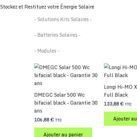
Stockez et Restituez votre Énergie Solaire
- Solutions Kits Solaires -
- Batteries Solaires -
- Modules -
Longi Hi-MO 
DMEGC Solar 500 Wc
Full Black
bifacial black – Garantie 30
133,88
€
TTC
ans
Ajouter au
106,88
€
TTC
Ajouter au panier