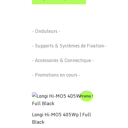
- Onduleurs -
- Supports & Systèmes de Fixation-
- Accessoires & Connectique -
- Promotions en cours -
Le
Le
Promo !
prix
prix
initial
actuel
était :
est :
Longi Hi-MO5 405Wp | Full
132,14 €.
119,03 €.
Black