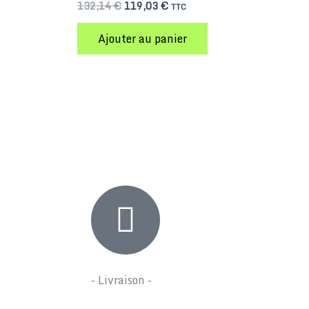
132,14
€
119,03
€
TTC
Ajouter au panier
- Livraison -