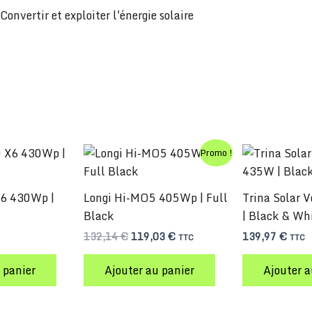
Convertir et exploiter l'énergie solaire
Le
Le
Promo !
prix
prix
initial
actuel
était :
est :
X6 430Wp |
Longi Hi-MO5 405Wp | Full
Trina Solar 
132,14 €.
119,03 €.
Black
| Black & Wh
132,14
€
119,03
€
139,97
€
TTC
TTC
 panier
Ajouter au panier
Ajouter a