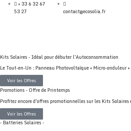
Aller
+ 33 6 32 67
au
53 27
contact@ecosolia.fr
contenu
Kits Solaires - Idéal pour débuter l'Autoconsommation
Le Tout-en-Un : Panneau Photovoltaïque + Micro-onduleur 
Voir les Offres
Promotions - Offre de Printemps
Profitez encore d'offres promotionnelles sur les Kits Solaires 
Voir les Offres
- Batteries Solaires -