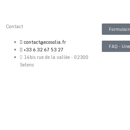
Contact
Formulair
contact@ecosolia.fr
FAQ - Une
+33 6 32 67 53 27
14bis rue de la vallée - 02300
Selens
0
Your Cart Is Empty
✖
No products in the cart.
View Cart
Checkout