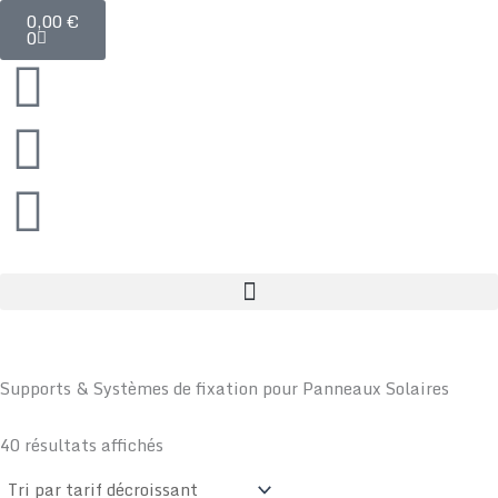
Panier
Aller
0,00
€
0
au
contenu
Supports & Systèmes de fixation pour Panneaux Solaires
Trié
par
40 résultats affichés
prix
décroissant