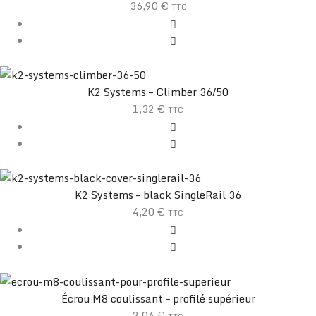
36,90
€
TTC
K2 Systems – Climber 36/50
1,32
€
TTC
K2 Systems – black SingleRail 36
4,20
€
TTC
Écrou M8 coulissant – profilé supérieur
2,04
€