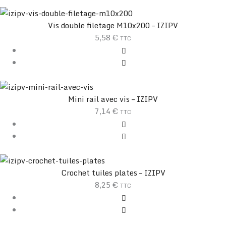
Vis double filetage M10x200 – IZIPV
5,58
€
TTC
Mini rail avec vis – IZIPV
7,14
€
TTC
Crochet tuiles plates – IZIPV
8,25
€
TTC