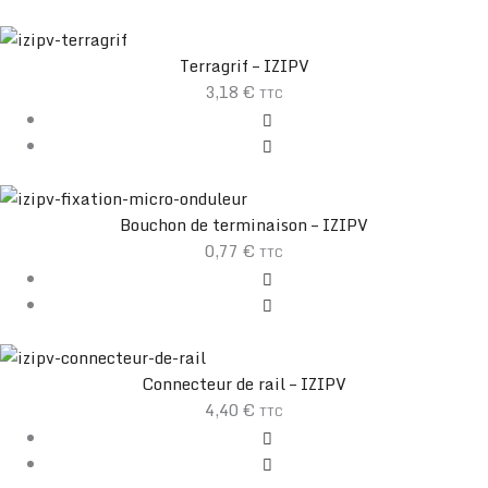
Terragrif – IZIPV
3,18
€
TTC
Bouchon de terminaison – IZIPV
0,77
€
TTC
Connecteur de rail – IZIPV
4,40
€
TTC