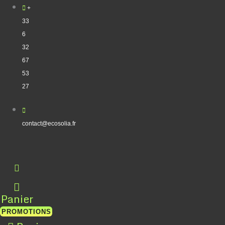
Aller
Trié
+
au
par
33
contenu
prix
6
décroissant
32
67
53
27
contact@ecosolia.fr
Panier
PROMOTIONS