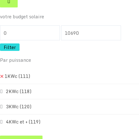
votre budget solaire
Filter
Par puissance
1KWc
(111)
2KWc
(118)
3KWc
(120)
4KWc et +
(119)