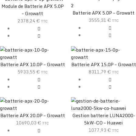
Module de Batterie APX 5.0P
Batterie APX 5.0P – Growatt
– Growatt
3555,31
€
2378,24
€
TTC
TTC
Batterie APX 10.0P – Growatt
Batterie APX 15.0P – Growatt
5933,55
€
8311,79
€
TTC
TTC
Batterie APX 20.0P – Growatt
Gestion batterie LUNA2000-
10690,03
€
5kW-CO – Huawei
TTC
1077,93
€
TTC